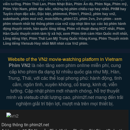
viễn tưỡng. Phim Thái Lan, Phim Nhật Bản, Phim Ấn độ, Phim Nga, Phim mỹ,
Phim Việt Nam, phim đặc sắc, những bộ phim chiếu rạp hay nhất. PHIM hay
Tuyển chọn đặc sắc, Đặc biệt, phimmoi, Phim1, Phim2, phim hay vn2,
subnhanh, phim moi vn2, motchillvn, phim123, phim 2vn, 2vn phim - xem
phim nhanh nhất hệ thống phim của vn2 cập nhật liên tục các bộ phim hành
động thuyết minh, hàn quốc lồng tiếng, Phim võ thuật đang HOT nhất, Phim
Hàn Quốc thuyết minh tâm lý xã hội, xem Phim tình cảm Hàn Quốc mới nhất,
Lồng tiếng Việt, Phim Thái Lan Mỹ Trung Quốc Hồng Kong, Phim Thuyết minh
Lồng tiếng Vietsub Hay nhất Mới nhât của Vn2 phim.
Website of the VN2 movie-watching platform in Vietnam
Phim VN2
là nền tảng xem phim online miễn phí, cung
cấp kho phim đa dạng từ nhiều quốc gia như Mỹ, Hàn,
Trung, Thái, với các thể loại phong phú: hành động, tình
cảm, ngôn tình, xuyên không, cổ trang, kinh dị, viễn
tưởng. Cập nhật phim mới nhanh chóng, hỗ trợ thuyết
minh và vietsub chất lượng cao, phim2f.net mang đến trải
nghiệm giải trí tiện lợi, mượt mà trên mọi thiết bị.
Dòng thông tin phim2f.net