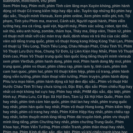
subnhanh, motchillvn, vn2 phim
Xem Phim hay, Phim mới, phim Tình cảm lãng mạn Xuyên không, phim hành
động võ thuật Cổ trang kiếm hiệp hay đặc sắc. Tuyển tập những Bộ phim hay
đặc sắc, Thuyết minh Vietsub, Xem phim online, Xem phim miễn phí, tvb, Tội
phạm, Tình yêu Phim ma, marvel, Cảnh sát, Người ngoài hành, Phim viễn
tưởng hay, ma cà rồng, quái vật, Người máy, Phim xác sống, robot, tận thế,
sát thủ, siêu anh hùng, zombie, thảm họa, Thây ma, Điệp viên, Thám tử, phim
võ thuật mới nhất với các màn truy đuổi, đánh nhau và trả thù của các diễn
viên nổi tiếng trung quốc, phim võ thuật Hong kong Hồng Kông Thái Lan, Phim
võ thuật Lý Tiểu Long, Thích Tiểu Long, Châu Nhuận Phát, Châu Tinh Trì, Phim
Võ Thuật Lưu Đức Hoa, Chung Tử Đơn, Lý Liên Kiện Hay Nhất, Phim Võ Thuật
Đỉnh cao, Phim Võ Thuật trung quốc hàn quốc lồng tiếng thuyết minh vietsub
xem phim VietSub, phim hanh dong, phim moi, Phim hanh dong My moi, phim
trung quoc, phim vo thuat, phim chieu rap, phim tam ly, tinh cam, phim tinh
cam han quoc, phim hai, phim Võ thuật kiếm hiệp, phim cổ trang, phim hành
động viễn tưởng, phim thần thoại viễn tưởng, Phim truyện, phim hành động
Phiu lưu mạo hiểm, phim hành động xã hội đen đặc sắc...Phim võ thuật Hài
Hước Châu Tinh Trì hay chưa từng có, Đặc Biệt, đặc sắc Phim chiếu Rạp hay
nhất có một không hai cực hay. Phim hay nhất, PHIM đặc sắc, đặc biệt, phim
Hình sự, Phiêu Lưu, Cờ Bạc Xã Hội Đen, Tâm Lý Xã Hội Hàn Quốc, Phim tlxh
hay nhất, phim tình cảm hàn quốc, phim thái lan hay nhất, phim trung quốc
hay nhất, phim hàn quốc hay nhất, Phim võ thuật Hong kong, Phim kiếm hiệp
hay nhất, phim cổ trang hay nhất, Phim Kiếm Hiệp Hay nhất, phim chiếu rạp
hay nhất, fafim thuyết minh lồng tiếng Phim đài truyền hình, phim vtv thuyết
minh lồng tiếng, phim Chưởng hay nhất, phim chưởng Trung Quốc, Phim
Khoa học, Phim Viễn Tưởng, Phim chiến Tranh, phim thần thoại hay nhất,
Phim ma, Phim Kinh dị đặc sắc, đặc biệt. Phim vũ khí chiến tranh khoa học