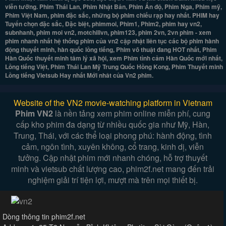
viễn tưỡng. Phim Thái Lan, Phim Nhật Bản, Phim Ấn độ, Phim Nga, Phim mỹ,
Phim Việt Nam, phim đặc sắc, những bộ phim chiếu rạp hay nhất. PHIM hay
Tuyển chọn đặc sắc, Đặc biệt, phimmoi, Phim1, Phim2, phim hay vn2,
subnhanh, phim moi vn2, motchillvn, phim123, phim 2vn, 2vn phim - xem
phim nhanh nhất hệ thống phim của vn2 cập nhật liên tục các bộ phim hành
động thuyết minh, hàn quốc lồng tiếng, Phim võ thuật đang HOT nhất, Phim
Hàn Quốc thuyết minh tâm lý xã hội, xem Phim tình cảm Hàn Quốc mới nhất,
Lồng tiếng Việt, Phim Thái Lan Mỹ Trung Quốc Hồng Kong, Phim Thuyết minh
Lồng tiếng Vietsub Hay nhất Mới nhât của Vn2 phim.
Website of the VN2 movie-watching platform in Vietnam
Phim VN2
là nền tảng xem phim online miễn phí, cung
cấp kho phim đa dạng từ nhiều quốc gia như Mỹ, Hàn,
Trung, Thái, với các thể loại phong phú: hành động, tình
cảm, ngôn tình, xuyên không, cổ trang, kinh dị, viễn
tưởng. Cập nhật phim mới nhanh chóng, hỗ trợ thuyết
minh và vietsub chất lượng cao, phim2f.net mang đến trải
nghiệm giải trí tiện lợi, mượt mà trên mọi thiết bị.
Dòng thông tin phim2f.net