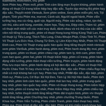
subnhanh, motchillvn, vn2 phim
Xem Phim hay, Phim mới, phim Tình cảm lãng mạn Xuyên không, phim hành
động võ thuật Cổ trang kiếm hiệp hay đặc sắc. Tuyển tập những Bộ phim hay
đặc sắc, Thuyết minh Vietsub, Xem phim online, Xem phim miễn phí, tvb, Tội
phạm, Tình yêu Phim ma, marvel, Cảnh sát, Người ngoài hành, Phim viễn
tưởng hay, ma cà rồng, quái vật, Người máy, Phim xác sống, robot, tận thế,
sát thủ, siêu anh hùng, zombie, thảm họa, Thây ma, Điệp viên, Thám tử, phim
võ thuật mới nhất với các màn truy đuổi, đánh nhau và trả thù của các diễn
viên nổi tiếng trung quốc, phim võ thuật Hong kong Hồng Kông Thái Lan, Phim
võ thuật Lý Tiểu Long, Thích Tiểu Long, Châu Nhuận Phát, Châu Tinh Trì, Phim
Võ Thuật Lưu Đức Hoa, Chung Tử Đơn, Lý Liên Kiện Hay Nhất, Phim Võ Thuật
Đỉnh cao, Phim Võ Thuật trung quốc hàn quốc lồng tiếng thuyết minh vietsub
xem phim VietSub, phim hanh dong, phim moi, Phim hanh dong My moi, phim
trung quoc, phim vo thuat, phim chieu rap, phim tam ly, tinh cam, phim tinh
cam han quoc, phim hai, phim Võ thuật kiếm hiệp, phim cổ trang, phim hành
động viễn tưởng, phim thần thoại viễn tưởng, Phim truyện, phim hành động
Phiu lưu mạo hiểm, phim hành động xã hội đen đặc sắc...Phim võ thuật Hài
Hước Châu Tinh Trì hay chưa từng có, Đặc Biệt, đặc sắc Phim chiếu Rạp hay
nhất có một không hai cực hay. Phim hay nhất, PHIM đặc sắc, đặc biệt, phim
Hình sự, Phiêu Lưu, Cờ Bạc Xã Hội Đen, Tâm Lý Xã Hội Hàn Quốc, Phim tlxh
hay nhất, phim tình cảm hàn quốc, phim thái lan hay nhất, phim trung quốc
hay nhất, phim hàn quốc hay nhất, Phim võ thuật Hong kong, Phim kiếm hiệp
hay nhất, phim cổ trang hay nhất, Phim Kiếm Hiệp Hay nhất, phim chiếu rạp
hay nhất, fafim thuyết minh lồng tiếng Phim đài truyền hình, phim vtv thuyết
minh lồng tiếng, phim Chưởng hay nhất, phim chưởng Trung Quốc, Phim
Khoa học, Phim Viễn Tưởng, Phim chiến Tranh, phim thần thoại hay nhất,
Phim ma, Phim Kinh dị đặc sắc, đặc biệt. Phim vũ khí chiến tranh khoa học