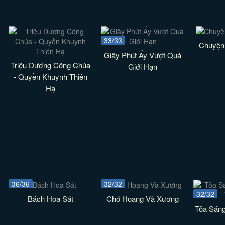
33/33
Chuyện
Giây Phút Ấy Vượt Quá
Triệu Dương Công Chúa
Giới Hạn
- Quyền Khuynh Thiên
Hạ
36/36
32/32
32/32
Bách Hoa Sát
Chó Hoang Và Xương
Tỏa Sán