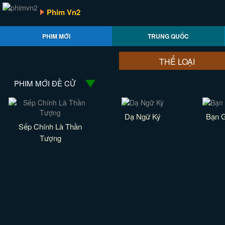
Phim Vn2
PHIM MỚI
TRUNG QUỐC
THỂ LOẠI
PHIM MỚI ĐỀ CỬ
Dạ Ngữ Ký
Bạn G
Sếp Chính Là Thần
Tượng