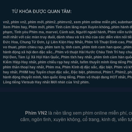
TỪ KHÓA ĐƯỢC QUAN TÂM:
vn2, phim vn2, phim mới, phim2, phimvn2, xem phim online miễn phí, subnhan
Xem Phim hay, Phim mới, phim Tình cảm lãng mạn Xuyên không, phim hành độn
phạm, Tình yêu Phim ma, marvel, Cảnh sát, Người ngoài hành, Phim viễn tưởng
mới nhất với các màn truy đuổi, đánh nhau và trả thù của các diễn viên nổi t
Đức Hoa, Chung Tử Đơn, Lý Liên Kiện Hay Nhất, Phim Võ Thuật Đỉnh cao, Phi
vo thuat, phim chieu rap, phim tam ly, tinh cam, phim tinh cam han quoc, phi
hành động xã hội đen đặc sắc...Phim võ thuật Hài Hước Châu Tinh Trì hay ch
Hội Đen, Tâm Lý Xã Hội Hàn Quốc, Phim tlxh hay nhất, phim tình cảm hàn quốc
Kiếm Hiệp Hay nhất, phim chiếu rạp hay nhất, fafim thuyết minh lồng tiếng 
phim thần thoại hay nhất, Phim ma, Phim Kinh dị đặc sắc, đặc biệt. Phim vũ 
hay nhất. PHIM hay Tuyển chọn đặc sắc, Đặc biệt, phimmoi, Phim1, Phim2, ph
hành động thuyết minh, hàn quốc lồng tiếng, Phim võ thuật đang HOT nhất, 
Lồng tiếng Vietsub Hay nhất Mới nhât của Vn2 phim.
Phim VN2
là nền tảng xem phim online miễn phí, c
cảm, ngôn tình, xuyên không, cổ trang, kinh dị, viễn