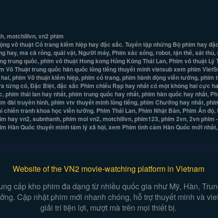
h, motchillvn, vn2 phim
g võ thuật Cổ trang kiếm hiệp hay đặc sắc. Tuyển tập những Bộ phim hay đặc s
 hay, ma cà rồng, quái vật, Người máy, Phim xác sống, robot, tận thế, sát thủ,
iếng trung quốc, phim võ thuật Hong kong Hồng Kông Thái Lan, Phim võ thuật Lý
m Võ Thuật trung quốc hàn quốc lồng tiếng thuyết minh vietsub xem phim VietS
m hai, phim Võ thuật kiếm hiệp, phim cổ trang, phim hành động viễn tưởng, phim
ưa từng có, Đặc Biệt, đặc sắc Phim chiếu Rạp hay nhất có một không hai cực ha
, phim thái lan hay nhất, phim trung quốc hay nhất, phim hàn quốc hay nhất, P
Phim đài truyền hình, phim vtv thuyết minh lồng tiếng, phim Chưởng hay nhất, 
khí chiến tranh khoa học viễn tưỡng. Phim Thái Lan, Phim Nhật Bản, Phim Ấn đ
im hay vn2, subnhanh, phim moi vn2, motchillvn, phim123, phim 2vn, 2vn phim 
Phim Hàn Quốc thuyết minh tâm lý xã hội, xem Phim tình cảm Hàn Quốc mới nhất
Website of the VN2 movie-watching platform in Vietnam
ung cấp kho phim đa dạng từ nhiều quốc gia như Mỹ, Hàn, Trung,
 tưởng. Cập nhật phim mới nhanh chóng, hỗ trợ thuyết minh và vi
giải trí tiện lợi, mượt mà trên mọi thiết bị.