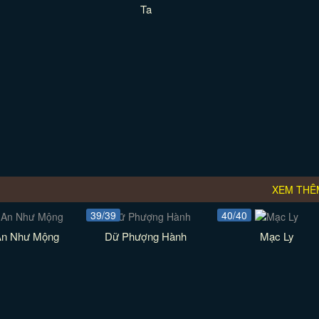
Ta
XEM THÊ
39/39
40/40
An Như Mộng
Dữ Phượng Hành
Mạc Ly