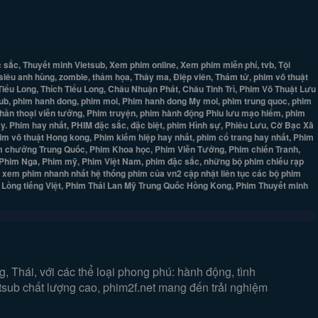
ắc, Thuyết minh Vietsub, Xem phim online, Xem phim miễn phí, tvb, Tội
 siêu anh hùng, zombie, thảm họa, Thây ma, Điệp viên, Thám tử, phim võ thuật
 Tiểu Long, Thích Tiểu Long, Châu Nhuận Phát, Châu Tinh Trì, Phim Võ Thuật Lưu
ub, phim hanh dong, phim moi, Phim hanh dong My moi, phim trung quoc, phim
 thần thoại viễn tưởng, Phim truyện, phim hành động Phiu lưu mạo hiểm, phim
y. Phim hay nhất, PHIM đặc sắc, đặc biệt, phim Hình sự, Phiêu Lưu, Cờ Bạc Xã
him võ thuật Hong kong, Phim kiếm hiệp hay nhất, phim cổ trang hay nhất, Phim
phim chưởng Trung Quốc, Phim Khoa học, Phim Viễn Tưởng, Phim chiến Tranh,
ộ, Phim Nga, Phim mỹ, Phim Việt Nam, phim đặc sắc, những bộ phim chiếu rạp
- xem phim nhanh nhất hệ thống phim của vn2 cập nhật liên tục các bộ phim
, Lồng tiếng Việt, Phim Thái Lan Mỹ Trung Quốc Hồng Kong, Phim Thuyết minh
 Thái, với các thể loại phong phú: hành động, tình
etsub chất lượng cao, phim2f.net mang đến trải nghiệm