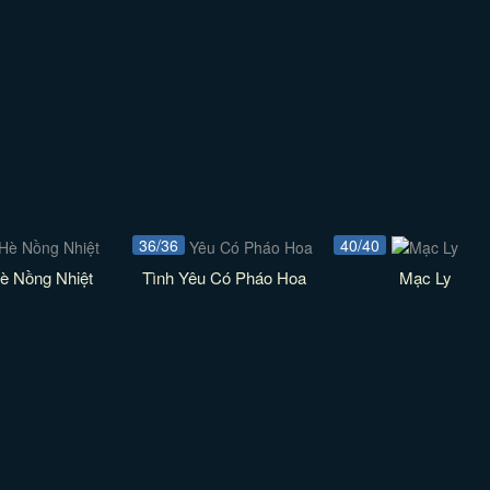
36/36
40/40
è Nồng Nhiệt
Tình Yêu Có Pháo Hoa
Mạc Ly