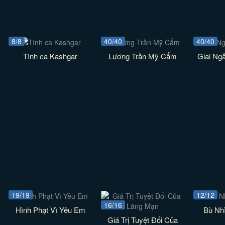
8/8
40/40
40/40
Tình ca Kashgar
Lương Trần Mỹ Cẩm
Giai Ng
19/19
12/12
16/16
Hình Phạt Vì Yêu Em
Bù Nh
Giá Trị Tuyệt Đối Của