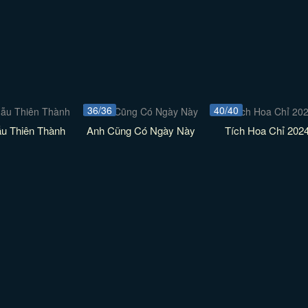
36/36
40/40
ẫu Thiên Thành
Anh Cũng Có Ngày Này
Tích Hoa Chỉ 202