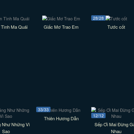
28/28
 Tình Ma Quái
Giấc Mơ Trao Em
Tước cốt
33/33
12/12
Thiên Hương Dẫn
g Như Những Vì
Sếp Ơi Mai Đừng G
Sao
Nhau