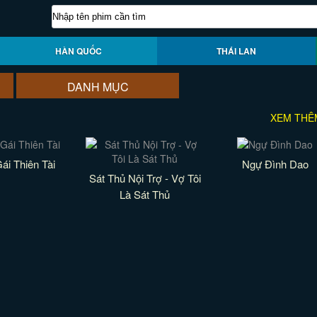
HÀN QUỐC
THÁI LAN
DANH MỤC
XEM THÊ
ái Thiên Tài
Ngự Đình Dao
Sát Thủ Nội Trợ - Vợ Tôi
Là Sát Thủ