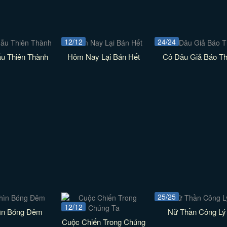
12/12
24/24
ẫu Thiên Thành
Hôm Nay Lại Bán Hết
Cô Dâu Giả Báo T
25/25
12/12
ìn Bóng Đêm
Nữ Thần Công Lý
Cuộc Chiến Trong Chúng