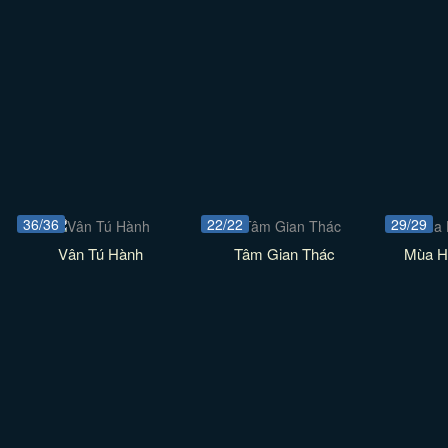
36/36
22/22
29/29
Vân Tú Hành
Tâm Gian Thác
Mùa H