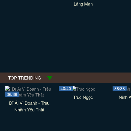
Lãng Mạn
TOP TRENDING
40/40
38/38
36/36
Trục Ngọc
Ninh 
Dĩ Ái Vi Doanh - Trêu
Nhầm Yêu Thật