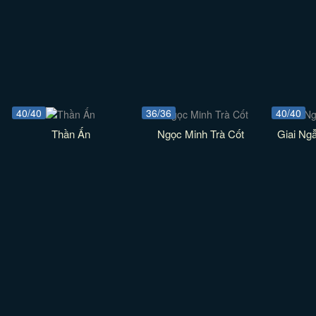
40/40
36/36
40/40
Thần Ấn
Ngọc Minh Trà Cốt
Giai Ng